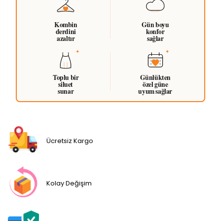
Kombin
Gün boyu
derdini
konfor
azaltır
sağlar
Toplu bir
Günlükten
siluet
özel güne
sunar
uyum sağlar
Ücretsiz Kargo
Kolay Değişim