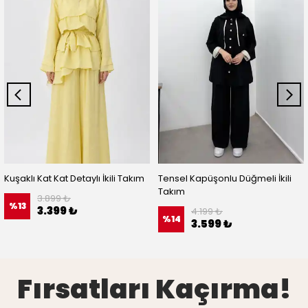
Kuşaklı Kat Kat Detaylı İkili Takım
Tensel Kapüşonlu Düğmeli İkili
Takım
3.899 ₺
%
13
3.399 ₺
4.199 ₺
%
14
3.599 ₺
Fırsatları Kaçırma!