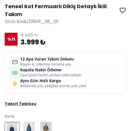
Tensel Kot Fermuarlı Dikiş Detaylı İkili
Takım
Ürün Kodu
:
10941_38_01
4.499 ₺
%
11
3.999 ₺
12 Aya Varan Taksit İmkanı
Bugün al, ödemeyi zamana yay.
Kapıda Nakit Ödeme
Siparişinizi teslim alırken nakit ödeyin.
Aynı Gün Hızlı Kargo
Beklemek yok, şıklığınız anında yola çıkar.
Taksit Tablosu
Renk