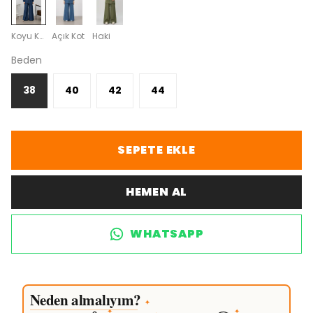
Koyu Kot
Açık Kot
Haki
Beden
38
40
42
44
SEPETE EKLE
HEMEN AL
WHATSAPP
Neden almalıyım?
✦