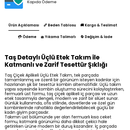
Kapıda Ödeme
Ürün Açıklaması
📏 Beden Tablosu
🚚 Kargo & Teslimat
💳 Ödeme
🧺 Yıkama Talimatı
🔄 Değişim & İade
Taş Detaylı Üçlü Etek Takım ile
Katmanlı ve Zarif Tesettür Şıklığı
Taş Çiçek Aplikeli Üçlü Etek Takım, tek parçada
tamamlanmış ve özenli bir görünüm isteyen kadınlar için
hazırlanan şık bir tesettür kombin alternatifidir. Üçlü takım
yapısı sayesinde kombin oluşturma sürecini kolaylaştırırken,
fermuarlı üst formu, taş çiçek aplikeli iç parçası ve uzun
etek tasarımıyla dengeli, modern ve zarif bir silüet sunar.
Günlük kullanımda, ofis stilinde, davetlerde ve özel gün
kombinlerinde rahatlıkla değerlendirilebilecek güçlü bir
kadın giyim parçasıdır.
Takımın üst bölümünde yer alan fermuarlı kısa ceket
formu, katmanlı görünümü daha dikkat çekici hale
getirirken ürüne modern bir duruş kazandırır. İç parçada