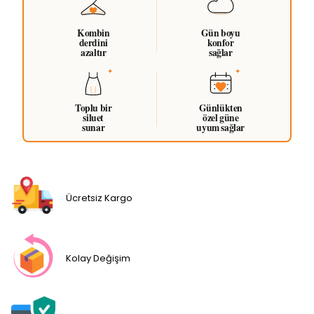
Kombin
Gün boyu
derdini
konfor
azaltır
sağlar
Toplu bir
Günlükten
siluet
özel güne
sunar
uyum sağlar
Ücretsiz Kargo
Kolay Değişim