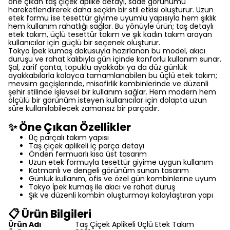
öne çıkan taş çiçek aplike detayı, sade görünümü
hareketlendirerek daha seçkin bir stil etkisi oluşturur. Uzun
etek formu ise tesettür giyime uyumlu yapısıyla hem şıklık
hem kullanım rahatlığı sağlar. Bu yönüyle ürün; taş detaylı
etek takım, üçlü tesettür takım ve şık kadın takım arayan
kullanıcılar için güçlü bir seçenek oluşturur.
Tokyo İpek kumaş dokusuyla hazırlanan bu model, akıcı
duruşu ve rahat kalıbıyla gün içinde konforlu kullanım sunar.
Şal, zarif çanta, topuklu ayakkabı ya da düz günlük
ayakkabılarla kolayca tamamlanabilen bu üçlü etek takım;
mevsim geçişlerinde, misafirlik kombinlerinde ve düzenli
şehir stilinde işlevsel bir kullanım sağlar. Hem modern hem
ölçülü bir görünüm isteyen kullanıcılar için dolapta uzun
süre kullanılabilecek zamansız bir parçadır.
✨ Öne Çıkan Özellikler
Üç parçalı takım yapısı
Taş çiçek aplikeli iç parça detayı
Önden fermuarlı kısa üst tasarım
Uzun etek formuyla tesettür giyime uygun kullanım
Katmanlı ve dengeli görünüm sunan tasarım
Günlük kullanım, ofis ve özel gün kombinlerine uyum
Tokyo İpek kumaş ile akıcı ve rahat duruş
Şık ve düzenli kombin oluşturmayı kolaylaştıran yapı
📋 Ürün Bilgileri
Ürün Adı
Taş Çiçek Aplikeli Üçlü Etek Takım