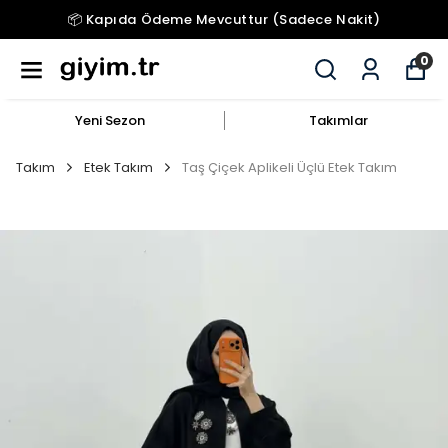
📦 Kapıda Ödeme Mevcuttur (Sadece Nakit)
0
Yeni Sezon
Takımlar
Takım
Etek Takım
Taş Çiçek Aplikeli Üçlü Etek Takım