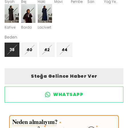
Siyah
Bej
Haki
Mavi
Pembe
Sarı
Yağ Yeşili
Kahve
Bordo
Lacivert
Beden
38
40
42
44
Stoğa Gelince Haber Ver
WHATSAPP
Neden almalıyım?
✦