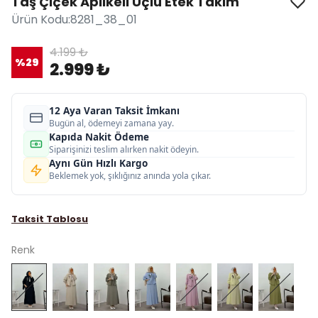
Taş Çiçek Aplikeli Üçlü Etek Takım
Ürün Kodu
:
8281_38_01
4.199 ₺
%
29
2.999 ₺
12 Aya Varan Taksit İmkanı
Bugün al, ödemeyi zamana yay.
Kapıda Nakit Ödeme
Siparişinizi teslim alırken nakit ödeyin.
Aynı Gün Hızlı Kargo
Beklemek yok, şıklığınız anında yola çıkar.
Taksit Tablosu
Renk