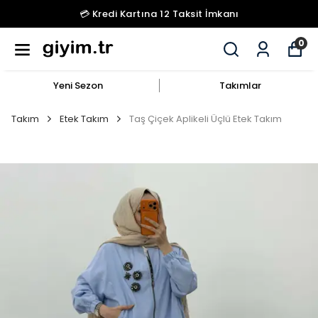
💳 Kredi Kartına 12 Taksit İmkanı
0
Yeni Sezon
Takımlar
Takım
Etek Takım
Taş Çiçek Aplikeli Üçlü Etek Takım