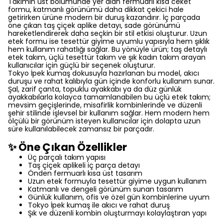
Takımın üst bölümünde yer alan fermuarlı kısa ceket
formu, katmanlı görünümü daha dikkat çekici hale
getirirken ürüne modern bir duruş kazandırır. İç parçada
öne çıkan taş çiçek aplike detayı, sade görünümü
hareketlendirerek daha seçkin bir stil etkisi oluşturur. Uzun
etek formu ise tesettür giyime uyumlu yapısıyla hem şıklık
hem kullanım rahatlığı sağlar. Bu yönüyle ürün; taş detaylı
etek takım, üçlü tesettür takım ve şık kadın takım arayan
kullanıcılar için güçlü bir seçenek oluşturur.
Tokyo İpek kumaş dokusuyla hazırlanan bu model, akıcı
duruşu ve rahat kalıbıyla gün içinde konforlu kullanım sunar.
Şal, zarif çanta, topuklu ayakkabı ya da düz günlük
ayakkabılarla kolayca tamamlanabilen bu üçlü etek takım;
mevsim geçişlerinde, misafirlik kombinlerinde ve düzenli
şehir stilinde işlevsel bir kullanım sağlar. Hem modern hem
ölçülü bir görünüm isteyen kullanıcılar için dolapta uzun
süre kullanılabilecek zamansız bir parçadır.
✨ Öne Çıkan Özellikler
Üç parçalı takım yapısı
Taş çiçek aplikeli iç parça detayı
Önden fermuarlı kısa üst tasarım
Uzun etek formuyla tesettür giyime uygun kullanım
Katmanlı ve dengeli görünüm sunan tasarım
Günlük kullanım, ofis ve özel gün kombinlerine uyum
Tokyo İpek kumaş ile akıcı ve rahat duruş
Şık ve düzenli kombin oluşturmayı kolaylaştıran yapı