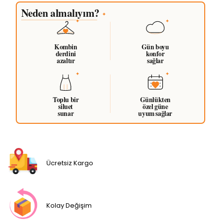
Neden almalıyım?
✦
Kombin
Gün boyu
derdini
konfor
azaltır
sağlar
Toplu bir
Günlükten
siluet
özel güne
sunar
uyum sağlar
Ücretsiz Kargo
Kolay Değişim