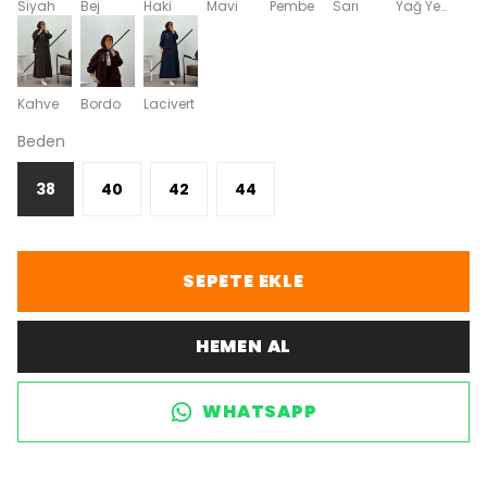
Siyah
Bej
Haki
Mavi
Pembe
Sarı
Yağ Yeşili
Kahve
Bordo
Lacivert
Beden
38
40
42
44
SEPETE EKLE
HEMEN AL
WHATSAPP