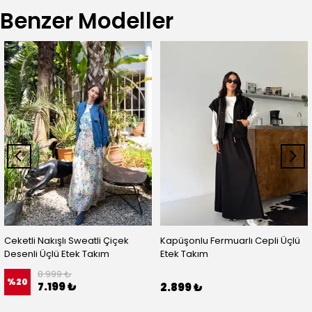
Benzer Modeller
Ceketli Nakışlı Sweatli Çiçek
Kapüşonlu Fermuarlı Cepli Üçlü
Desenli Üçlü Etek Takım
Etek Takım
8.999 ₺
%
20
7.199 ₺
2.899 ₺