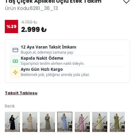
Taş Çiçek Aplikeli Üçlü Etek Takım
Ürün Kodu
:
8281_38_13
4.199 ₺
%
29
2.999 ₺
12 Aya Varan Taksit İmkanı
Bugün al, ödemeyi zamana yay.
Kapıda Nakit Ödeme
Siparişinizi teslim alırken nakit ödeyin.
Aynı Gün Hızlı Kargo
Beklemek yok, şıklığınız anında yola çıkar.
Taksit Tablosu
Renk