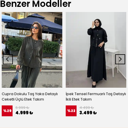
Benzer Modeller
Cupra Dokulu Taş Yaka Detaylı
İpek Tensel Fermuarlı Taş Detaylı
Ceketli Üçlü Etek Takım
İkili Etek Takım
6.999 ₺
4.499 ₺
%
29
%
22
4.999 ₺
3.499 ₺