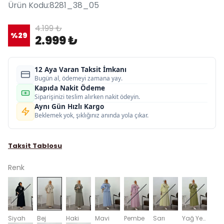
Ürün Kodu
:
8281_38_05
4.199 ₺
%
29
2.999 ₺
12 Aya Varan Taksit İmkanı
Bugün al, ödemeyi zamana yay.
Kapıda Nakit Ödeme
Siparişinizi teslim alırken nakit ödeyin.
Aynı Gün Hızlı Kargo
Beklemek yok, şıklığınız anında yola çıkar.
Taksit Tablosu
Renk
Siyah
Bej
Haki
Mavi
Pembe
Sarı
Yağ Yeşili