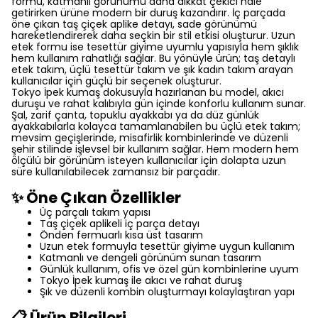
formu, katmanlı görünümü daha dikkat çekici hale
getirirken ürüne modern bir duruş kazandırır. İç parçada
öne çıkan taş çiçek aplike detayı, sade görünümü
hareketlendirerek daha seçkin bir stil etkisi oluşturur. Uzun
etek formu ise tesettür giyime uyumlu yapısıyla hem şıklık
hem kullanım rahatlığı sağlar. Bu yönüyle ürün; taş detaylı
etek takım, üçlü tesettür takım ve şık kadın takım arayan
kullanıcılar için güçlü bir seçenek oluşturur.
Tokyo İpek kumaş dokusuyla hazırlanan bu model, akıcı
duruşu ve rahat kalıbıyla gün içinde konforlu kullanım sunar.
Şal, zarif çanta, topuklu ayakkabı ya da düz günlük
ayakkabılarla kolayca tamamlanabilen bu üçlü etek takım;
mevsim geçişlerinde, misafirlik kombinlerinde ve düzenli
şehir stilinde işlevsel bir kullanım sağlar. Hem modern hem
ölçülü bir görünüm isteyen kullanıcılar için dolapta uzun
süre kullanılabilecek zamansız bir parçadır.
✨ Öne Çıkan Özellikler
Üç parçalı takım yapısı
Taş çiçek aplikeli iç parça detayı
Önden fermuarlı kısa üst tasarım
Uzun etek formuyla tesettür giyime uygun kullanım
Katmanlı ve dengeli görünüm sunan tasarım
Günlük kullanım, ofis ve özel gün kombinlerine uyum
Tokyo İpek kumaş ile akıcı ve rahat duruş
Şık ve düzenli kombin oluşturmayı kolaylaştıran yapı
📋 Ürün Bilgileri