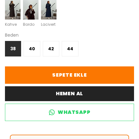
Kahve
Bordo
Lacivert
Beden
38
40
42
44
SEPETE EKLE
HEMEN AL
WHATSAPP