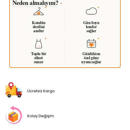
Neden almalıyım?
✦
Kombin
Gün boyu
derdini
konfor
azaltır
sağlar
Toplu bir
Günlükten
siluet
özel güne
sunar
uyum sağlar
Ücretsiz Kargo
Kolay Değişim