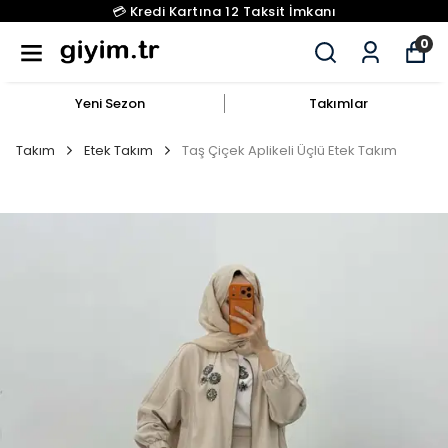
💳 Kredi Kartına 12 Taksit İmkanı
0
Yeni Sezon
Takımlar
Takım
Etek Takım
Taş Çiçek Aplikeli Üçlü Etek Takım