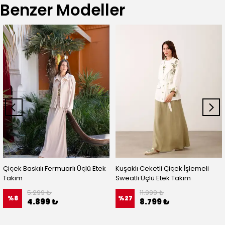
Benzer Modeller
Çiçek Baskılı Fermuarlı Üçlü Etek
Kuşaklı Ceketli Çiçek İşlemeli
Takım
Sweatli Üçlü Etek Takım
5.299 ₺
11.999 ₺
%
8
%
27
4.899 ₺
8.799 ₺