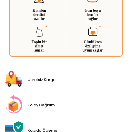
Kombin
Gün boyu
derdini
konfor
azaltır
sağlar
Toplu bir
Günlükten
siluet
özel güne
sunar
uyum sağlar
Ücretsiz Kargo
Kolay Değişim
Kapıda Ödeme