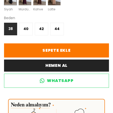
Siyah
Mürdüm
Kahve
Latte
Beden
38
40
42
44
SEPETE EKLE
HEMEN AL
WHATSAPP
Neden almalıyım?
✦