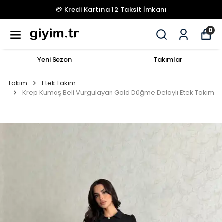
💳 Kredi Kartına 12 Taksit İmkanı
0
Yeni Sezon
Takımlar
Takım
Etek Takım
Krep Kumaş Beli Vurgulayan Gold Düğme Detaylı Etek Takım