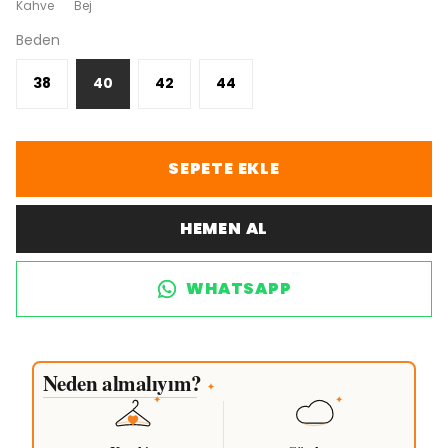
Kahve
Bej
Beden
38
40
42
44
SEPETE EKLE
HEMEN AL
WHATSAPP
Neden almalıyım?
✦