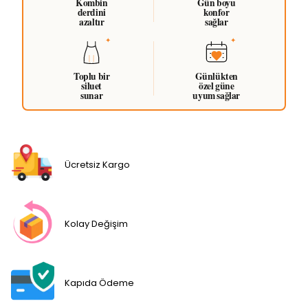
Kombin
Gün boyu
derdini
konfor
azaltır
sağlar
Toplu bir
Günlükten
siluet
özel güne
sunar
uyum sağlar
Ücretsiz Kargo
Kolay Değişim
Kapıda Ödeme