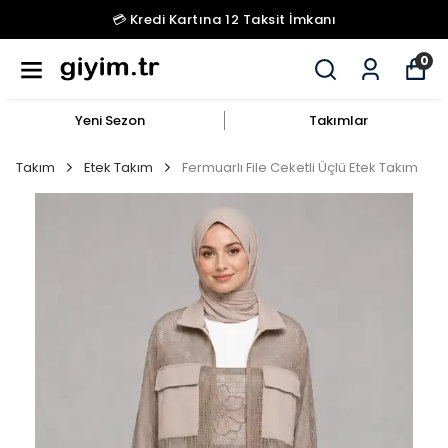
💳 Kredi Kartına 12 Taksit İmkanı
0
Yeni Sezon
Takımlar
Takım
Etek Takım
Fermuarlı File Ceketli Üçlü Etek Takım