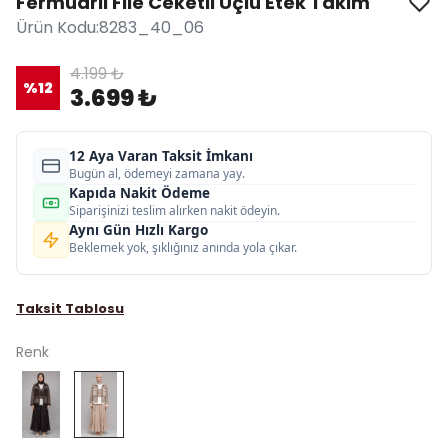
Fermuarlı File Ceketli Üçlü Etek Takım
Ürün Kodu
:
8283_40_06
4.199 ₺
%
12
3.699 ₺
12 Aya Varan Taksit İmkanı
Bugün al, ödemeyi zamana yay.
Kapıda Nakit Ödeme
Siparişinizi teslim alırken nakit ödeyin.
Aynı Gün Hızlı Kargo
Beklemek yok, şıklığınız anında yola çıkar.
Taksit Tablosu
Renk