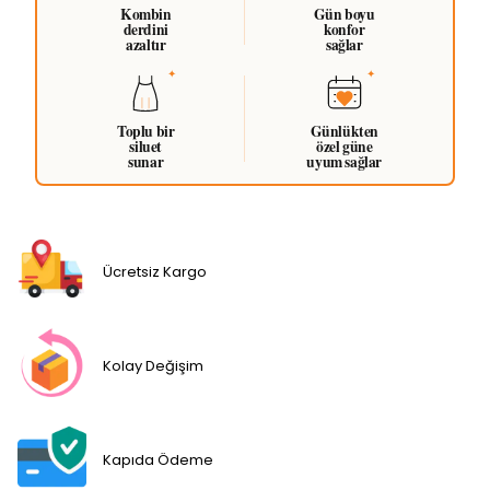
Kombin
Gün boyu
derdini
konfor
azaltır
sağlar
Toplu bir
Günlükten
siluet
özel güne
sunar
uyum sağlar
Ücretsiz Kargo
Kolay Değişim
Kapıda Ödeme