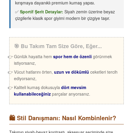
kırışmaya dayanıklı premium kumaş yapısı.
✅
Sportif Şerit Detaylar:
Siyah zemin üzerine beyaz
çizgilerle klasik spor giyimi modern bir çizgiye taşır.
🎯 Bu Takım Tam Size Göre, Eğer...
Günlük hayatta hem
spor hem de özenli
görünmek
istiyorsanız,
Vücut hatlarını örten,
uzun ve dökümlü
ceketleri tercih
ediyorsanız,
Kaliteli kumaş dokusuyla
dört mevsim
kullanabileceğiniz
parçalar arıyorsanız.
🛍️ Stil Danışmanı: Nasıl Kombinlenir?
Takımın siyah-beyaz kontrastı, aksesuar seçiminde size