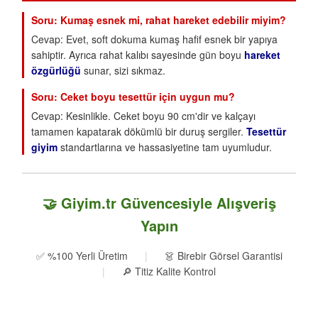
Soru: Kumaş esnek mi, rahat hareket edebilir miyim?
Cevap: Evet, soft dokuma kumaş hafif esnek bir yapıya
sahiptir. Ayrıca rahat kalıbı sayesinde gün boyu
hareket
özgürlüğü
sunar, sizi sıkmaz.
Soru: Ceket boyu tesettür için uygun mu?
Cevap: Kesinlikle. Ceket boyu 90 cm'dir ve kalçayı
tamamen kapatarak dökümlü bir duruş sergiler.
Tesettür
giyim
standartlarına ve hassasiyetine tam uyumludur.
🤝 Giyim.tr Güvencesiyle Alışveriş
Yapın
✅ %100 Yerli Üretim
|
👗 Birebir Görsel Garantisi
|
🔎 Titiz Kalite Kontrol