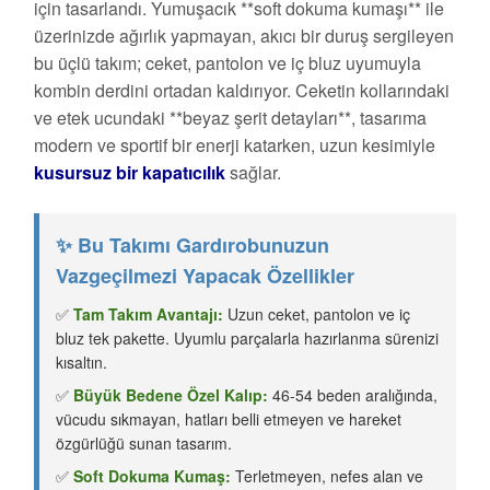
için tasarlandı. Yumuşacık **soft dokuma kumaşı** ile
üzerinizde ağırlık yapmayan, akıcı bir duruş sergileyen
bu üçlü takım; ceket, pantolon ve iç bluz uyumuyla
kombin derdini ortadan kaldırıyor. Ceketin kollarındaki
ve etek ucundaki **beyaz şerit detayları**, tasarıma
modern ve sportif bir enerji katarken, uzun kesimiyle
kusursuz bir kapatıcılık
sağlar.
✨ Bu Takımı Gardırobunuzun
Vazgeçilmezi Yapacak Özellikler
✅
Tam Takım Avantajı:
Uzun ceket, pantolon ve iç
bluz tek pakette. Uyumlu parçalarla hazırlanma sürenizi
kısaltın.
✅
Büyük Bedene Özel Kalıp:
46-54 beden aralığında,
vücudu sıkmayan, hatları belli etmeyen ve hareket
özgürlüğü sunan tasarım.
✅
Soft Dokuma Kumaş:
Terletmeyen, nefes alan ve