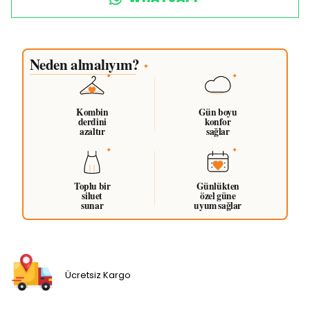
Neden almalıyım?
✦
Kombin
Gün boyu
derdini
konfor
azaltır
sağlar
Toplu bir
Günlükten
siluet
özel güne
sunar
uyum sağlar
Ücretsiz Kargo