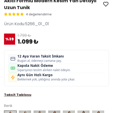
Akıcı Formlu Modern Kesim Yan Detaylı
Uzun Tunik
4 değerlendirme
Ürün Kodu
:
5266_01_01
1.799 ₺
%
39
1.099 ₺
12 Aya Varan Taksit İmkanı
Bugün al, ödemeyi zamana yay.
Kapıda Nakit Ödeme
Siparişinizi teslim alırken nakit ödeyin.
Aynı Gün Hızlı Kargo
Beklemek yok, şıklığınız anında yola çıkar.
Taksit Tablosu
Renk