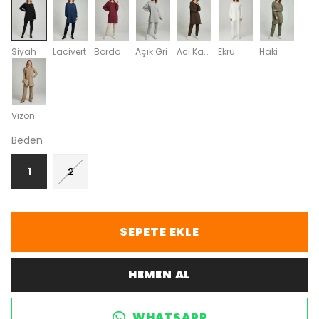
Siyah
Lacivert
Bordo
Açık Gri
Acı Kahve
Ekru
Haki
Vizon
Beden
1
2
SEPETE EKLE
HEMEN AL
WHATSAPP