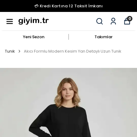
💳 Kredi Kartına 12 Taksit İmkanı
0
Yeni Sezon
Takımlar
Tunik
Akıcı Formlu Modern Kesim Yan Detaylı Uzun Tunik