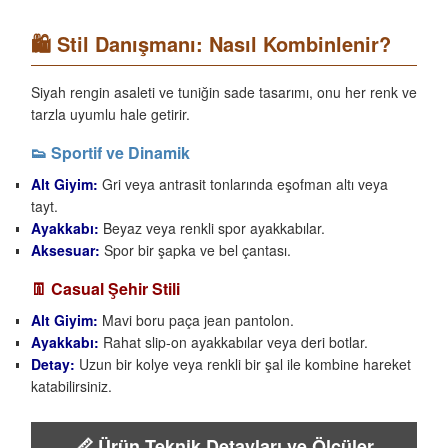
🛍️ Stil Danışmanı: Nasıl Kombinlenir?
Siyah rengin asaleti ve tuniğin sade tasarımı, onu her renk ve
tarzla uyumlu hale getirir.
👟 Sportif ve Dinamik
Alt Giyim:
Gri veya antrasit tonlarında eşofman altı veya
tayt.
Ayakkabı:
Beyaz veya renkli spor ayakkabılar.
Aksesuar:
Spor bir şapka ve bel çantası.
👖 Casual Şehir Stili
Alt Giyim:
Mavi boru paça jean pantolon.
Ayakkabı:
Rahat slip-on ayakkabılar veya deri botlar.
Detay:
Uzun bir kolye veya renkli bir şal ile kombine hareket
katabilirsiniz.
📏 Ürün Teknik Detayları ve Ölçüler