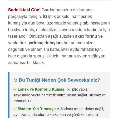
Sadelikteki Güç!
Gardırobunuzun en kurtarıcı
parçasıyla tanışın. İki iplik dokulu, hafif esnek
kumaşıyla gün boyu üzerinizde yokmuş gibi hissettiren
bu siyah tunik, minimalizmi seven modern kadınlar için
tasarlandı. Omuzdan aşağı süzülen
akıcı formu
ve
yanlardaki
yırtmaç detayları
, her adımda size
özgürlük ve dinamizm katar. İster evde rahatlık için,
ister dışarıda spor şıklık için; her ana uyum sağlayan
zamansız bir klasik.
✨ Bu Tuniği Neden Çok Seveceksiniz?
✅
Esnek ve Konforlu Kumaş:
İki iplik yapısı
sayesinde vücut hareketlerinize uyum sağlar, sıkmaz ve
rahat ettirir.
✅
Modern Yan Yırtmaçlar:
Sadece şık bir detay değil,
aynı zamanda oturup kalkarken ve yürürken ekstra