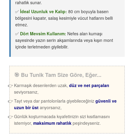
rahatlık sunar.
✅
İdeal Uzunluk ve Kalıp:
80 cm boyuyla basen
bölgesini kapatır, salaş kesimiyle vücut hatlarını belli
etmez.
✅
Dört Mevsim Kullanım:
Nefes alan kumaşı
sayesinde yazın serin akşamlarında veya kışın mont
içinde terletmeden giyilebilir.
🎯 Bu Tunik Tam Size Göre, Eğer...
Karmaşık desenlerden uzak,
düz ve net parçaları
seviyorsanız,
Tayt veya dar pantolonlarla giyebileceğiniz
güvenli ve
uzun bir üst
arıyorsanız,
Günlük koşturmacada kıyafetinizin sizi kısıtlamasını
istemiyor,
maksimum rahatlık
peşindeyseniz.